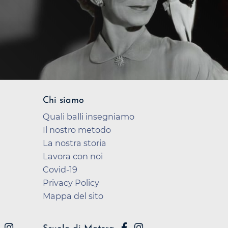
Chi siamo
Quali balli insegniamo
Il nostro metodo
La nostra storia
Lavora con noi
Covid-19
Privacy Policy
Mappa del sito