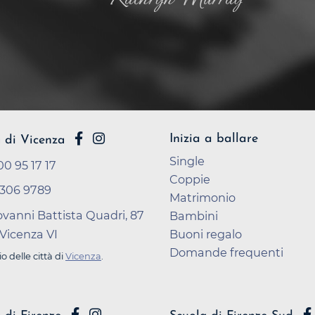
Inizia a ballare
 di Vicenza
Single
0 95 17 17
Coppie
306 9789
Matrimonio
ovanni Battista Quadri, 87
Bambini
Vicenza VI
Buoni regalo
Domande frequenti
io delle città di
Vicenza
.