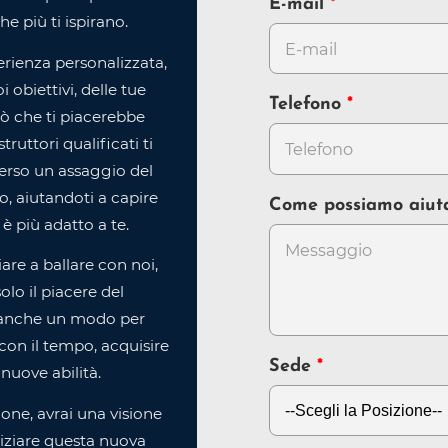
E-mail
che più ti ispirano.
rienza personalizzata,
 obiettivi, delle tue
Telefono
iò che ti piacerebbe
struttori qualificati ti
erso un assaggio del
, aiutandoti a capire
Come possiamo aiut
è più adatto a te.
ziare a ballare con noi,
olo il piacere del
anche un modo per
e, con il tempo, acquisire
Sede
nuove abilità.
ione, avrai una visione
iziare questa nuova