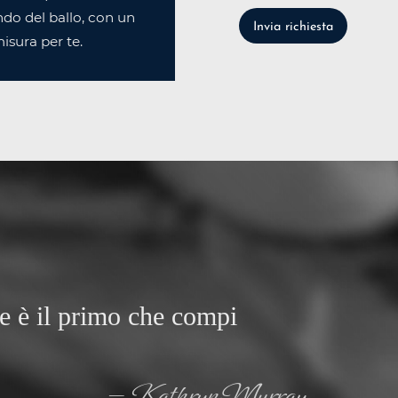
do del ballo, con un
Invia richiesta
isura per te.
re è il primo che compi
— Kathryn Murray