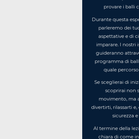
provare i balli 
Durante questa espe
parleremo dei tuoi
aspettative e di c
imparare. I nostri i
guideranno attrav
programma di ballo
quale percorso 
Se sceglierai di ini
scoprirai non s
movimento, ma 
divertirti, rilassarti 
sicurezza e 
Al termine della lez
chiara di come in