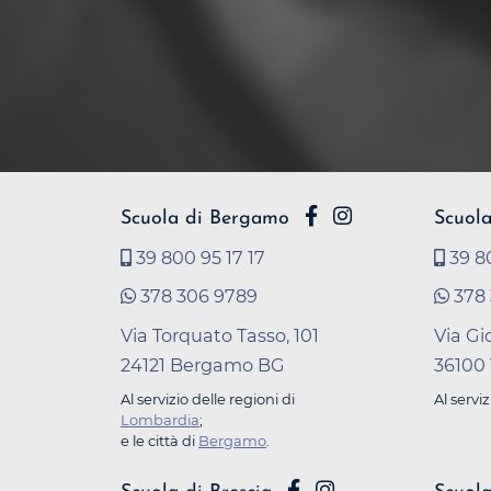
Scuola di Bergamo
Scuola
39 800 95 17 17
39 80
378 306 9789
378 
Via Torquato Tasso, 101
Via Gi
24121 Bergamo BG
36100 
Al servizio delle regioni di
Al serviz
Lombardia
;
e le città di
Bergamo
.