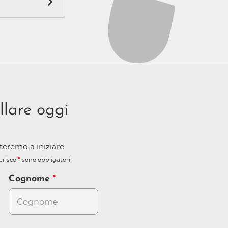
i sulle migliori
i la migliore
a, anni '80, Top
 secondo a
tmo, puoi
pida, facendoti
iamo
.
llare oggi
iuteremo a iniziare
terisco
sono obbligatori
Cognome