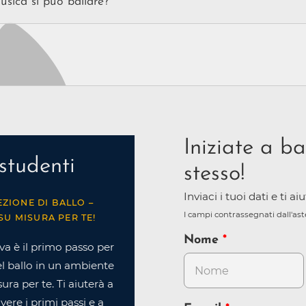
usica si può ballare?
ma di formazione e certificazione, ma vengono costantemente format
namento, sulle tecniche di ballo e sulle tendenze del ballo, per offrirt
o. I balli di coppia possono essere eseguiti su musica Big Band, Latin
erienza possibile. Il nostro
sistema di insegnamento a più livell
non è
'N Roll, Bossa Nova, Motown, Disco, Country Western, ecc. Se c'è un ri
so scendere in pista diventa molto più semplice, anche in maniera ra
rlo! Per maggiori informazioni, consulta la pagina
Quali balli insegn
gura.
Iniziate a ba
studenti
stesso!
Inviaci i tuoi dati e ti a
EZIONE DI BALLO –
I campi contrassegnati dall'as
SU MISURA PER TE!
Nome
va è il primo passo per
l ballo in un ambiente
ra per te. Ti aiuterà a
ere i primi passi e a